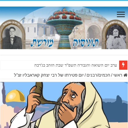
ערב יום השואה והגבורה תשפ"ד שבת הזהב בג'רבה
ראשי
/
חכמים/רבנים
/
יום פטירתו של רבי יצחק קאראבליו זצ"ל