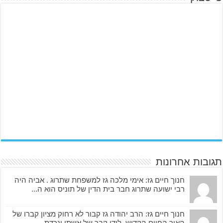
תגובות אחרונות
חנוך חיים גז: אימי מלכה גז למשפחת שתרוג . אביה היה
רבי ישועה שתרוג חבר בית הדין של תוניס הוא ה...
חנוך חיים גז: הרב יהודה גז קבור לא רחוק מציון קברו של
האור החיים הקדוש. לידו קבר של אשתו ונכדת...