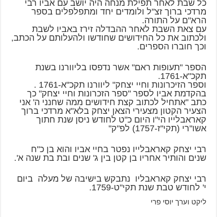
כל שבת לאחר תפילת מנחה היה יושב עם אביו רבי
מרדכי ברוך זצ"ל ולומדים יחד ומתפלפלים בספר
הרא"ם על התורה.
עם צאת השבת לאחר ההבדלה זירז באביו לשבת
ולכתוב את כל החידושים שחודשו ולהעלותם על הכתב,
וכך חוברו הספרים.
הספר "תעופות ראם" אשר נדפסו בליוורנו בשנת
תקכ"א-1761.
וספר הזיכרונות וחיי יצחק" ליוורנו תקכ"א-1761 .
בהקדמת אביו לספר "ספר הזכרונות וחיי יצחק" כך
כתב "אתחיל לכתוב קצת חידושים ממה שחנני ה' אני
הצעיר הקטון מצעירי הצאן יצחק בלא"א מרדכי ברוך
קאראבלייו הי"ו היום כ"ט לחודש ניסן שנת חתוך
אשו"רי (תקי"ז-1757) לפ"ק"
רבי יצחק קאראבלייו נפטר בחיי אביו והוא בן כ"ח
שנים והותיר אחריו בן קטן בין ג' שנים ובת בת שנה א'.
רבי יצחק קאראבליו נתבקש בישיבה של מעלה ביום
י' לחודש טבת שנת תקי"ט-1759.
ליקט וערך יוסי פרי