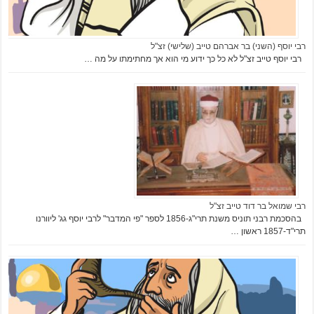
רבי יוסף (השני) בר אברהם טייב (שלישי) זצ"ל
רבי יוסף טייב זצ"ל לא כל כך ידוע מי הוא אך מחתימתו על מה …
רבי שמואל בר דוד טייב זצ"ל
בהסכמת רבני תוניס משנת תרי"ג-1856 לספר "פי המדבר" לרבי יוסף גג' ליוורנו
תרי"ד-1857 ראשון …