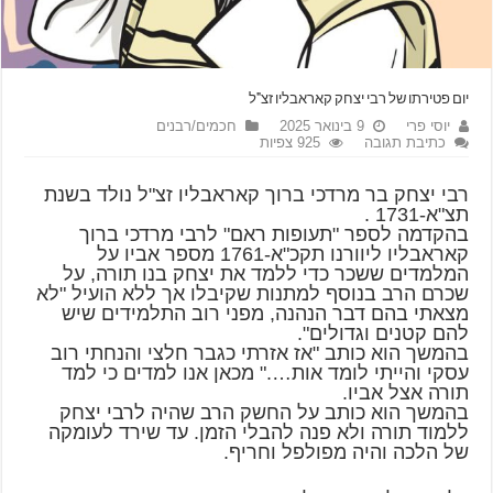
יום פטירתו של רבי יצחק קאראבליו זצ"ל
יוסי פרי
9 בינואר 2025
חכמים/רבנים
כתיבת תגובה
925 צפיות
רבי יצחק בר מרדכי ברוך קאראבליו זצ"ל נולד בשנת
תצ"א-1731 .
בהקדמה לספר "תעופות ראם" לרבי מרדכי ברוך
קאראבליו ליוורנו תקכ"א-1761 מספר אביו על
המלמדים ששכר כדי ללמד את יצחק בנו תורה, על
שכרם הרב בנוסף למתנות שקיבלו אך ללא הועיל "לא
מצאתי בהם דבר הנהנה, מפני רוב התלמידים שיש
להם קטנים וגדולים".
בהמשך הוא כותב "אז אזרתי כגבר חלצי והנחתי רוב
עסקי והייתי לומד אות…." מכאן אנו למדים כי למד
תורה אצל אביו.
בהמשך הוא כותב על החשק הרב שהיה לרבי יצחק
ללמוד תורה ולא פנה להבלי הזמן. עד שירד לעומקה
של הלכה והיה מפולפל וחריף.