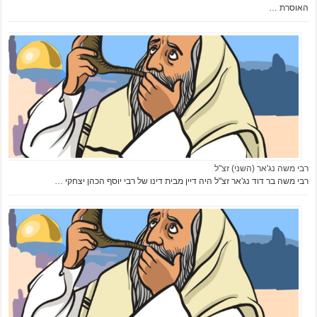
האוסרת …
רבי משה נג'אר (השני) זצ"ל
רבי משה בר דוד נג'אר זצ"ל היה דיין מבית דינו של רבי יוסף הכהן יצחקי …