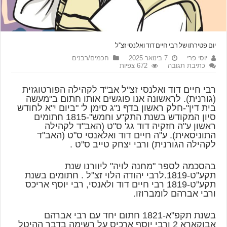
יום פטירתו של רבי חיים דוד ואלנסי זצ"ל
יוסי פרי
7 בינואר 2025
חכמים/רבנים
כתיבת תגובה
672 צפיות
רבי חיים דוד ואלנסי זצ"ל אב"ד לקהילה הפורטוגזית
(גורנית). לראשונה אנו פוגשים אותו חתום ב"מעשה
בית דין"-חלק ראשון בדף נ"ג סימן ל' "ביום י"א לחודש
סיון המקודש בשנת התק"ע וחמש"-1815 חתומים
ראשון ע"ה חזקיה דוד גג' ס"ט (האב"ד לקהילה
התוניסאית). ע"ה חיים דוד ואלאנסי ס"ט (האב"ד
לקהילה הגורנית) ורבי יצחק טייב ס"ט .
בהסכמה לספר "מחנה לויה" ליוורנו שנת
תקע"ט-1819.לרבי יהודה הלוי זצ"ל . חתומים בשנת
תקע"ט-1819 רבי חיים דוד ולאנסי, רבי יוסף אריכס
ורבי אברהם לומברוזו.
בשנת תקפ"א-1821 חתום יחד עם רבי אברהם
אבוקארא 2 ורבי יוסף ארכיס על רשימה בדבר ההיטל