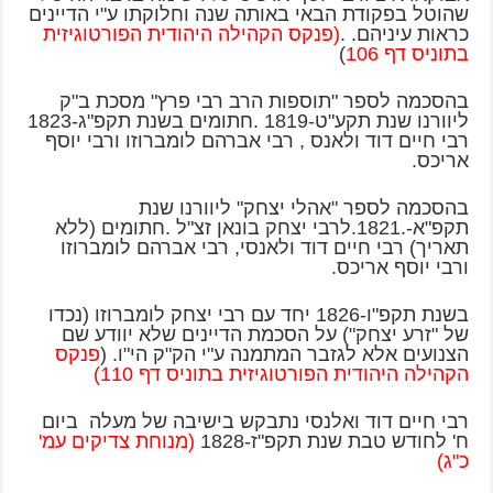
שהוטל בפקודת הבאי באותה שנה וחלוקתו ע"י הדיינים
כראות עיניהם. .
(פנקס הקהילה היהודית הפורטוגיזית
בתוניס דף 106
)
בהסכמה לספר "תוספות הרב רבי פרץ" מסכת ב"ק
ליוורנו שנת תקע"ט-1819 .חתומים בשנת תקפ"ג-1823
רבי חיים דוד ולאנס , רבי אברהם לומברוזו ורבי יוסף
אריכס.
בהסכמה לספר "אהלי יצחק" ליוורנו שנת
תקפ"א-.1821.לרבי יצחק בונאן זצ"ל .חתומים (ללא
תאריך) רבי חיים דוד ולאנסי, רבי אברהם לומברוזו
ורבי יוסף אריכס.
בשנת תקפ"ו-1826 יחד עם רבי יצחק לומברוזו (נכדו
של "זרע יצחק") על הסכמת הדיינים שלא יוודע שם
הצנועים אלא לגזבר המתמנה ע"י הק"ק הי"ו. (
פנקס
הקהילה היהודית הפורטוגיזית בתוניס דף 110)
רבי חיים דוד ואלנסי נתבקש בישיבה של מעלה ביום
ח' לחודש טבת שנת תקפ"ז-1828
(מנוחת צדיקים עמ'
כ"ג)