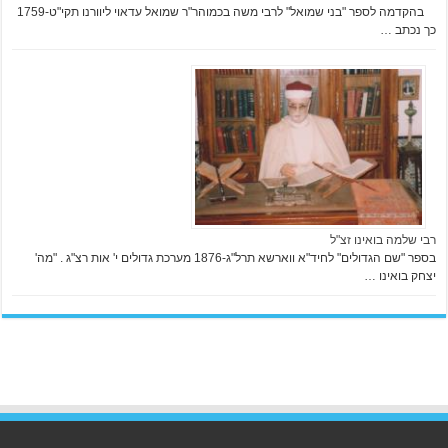
בהקדמה לספר "בני שמואל" לרבי משה בכמוהר"ר שמואל עדאוי ליוורנו תקי"ט-1759
כך נכתב …
רבי שלמה בואינו זצ"ל
בספר "שם הגדולים" לחיד"א ווארשא תרל"ג-1876 מערכת גדולים י' אות רצ"ג . "מה'
יצחק בואינו …