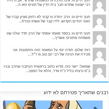
חנוך חיים גז: אימי מלכה גז למשפחת שתרוג . אביה היה
רבי ישועה שתרוג חבר בית הדין של תוניס הוא ה...
חנוך חיים גז: הרב יהודה גז קבור לא רחוק מציון קברו של
האור החיים הקדוש. לידו קבר של אשתו ונכדת...
חנוך חיים גז: בספר מאמר אסתר של הרב חדד עולה שזו
משפחה מתוניס. אשריך...
רות: שלום. תודה יוסי על המאמר הזה והתמונות. אני
מכירה את הנינה של רבי יום טוב גז ז״ל....
שמואל: יישר כוח. מדוע כתוב בראשית הכתבה שהרב ובניו
ב"מ נרצחו בליל כ"ח אדר, והלא על המצב...
רבנים שתאריך פטירתם לא ידוע