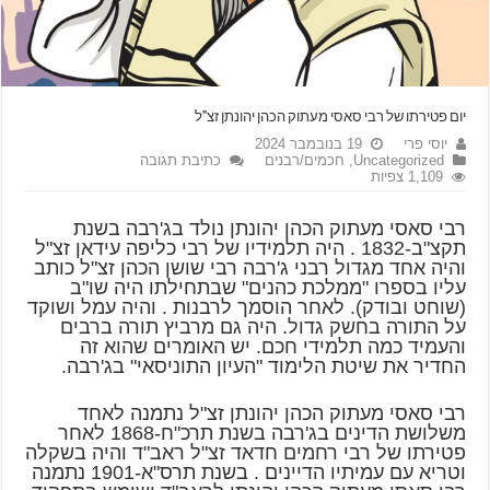
יום פטירתו של רבי סאסי מעתוק הכהן יהונתן זצ"ל
יוסי פרי
19 בנובמבר 2024
Uncategorized
,
חכמים/רבנים
כתיבת תגובה
1,109 צפיות
רבי סאסי מעתוק הכהן יהונתן נולד בג'רבה בשנת
תקצ"ב-1832 . היה תלמידיו של רבי כליפה עידאן זצ"ל
והיה אחד מגדול רבני ג'רבה רבי שושן הכהן זצ"ל כותב
עליו בספרו "ממלכת כהנים" שבתחילתו היה שו"ב
(שוחט ובודק). לאחר הוסמך לרבנות . והיה עמל ושוקד
על התורה בחשק גדול. היה גם מרביץ תורה ברבים
והעמיד כמה תלמידי חכם. יש האומרים שהוא זה
החדיר את שיטת הלימוד "העיון התוניסאי" בג'רבה.
רבי סאסי מעתוק הכהן יהונתן זצ"ל נתמנה לאחד
משלושת הדינים בג'רבה בשנת תרכ"ח-1868 לאחר
פטירתו של רבי רחמים חדאד זצ"ל ראב"ד והיה בשקלה
וטריא עם עמיתיו הדיינים . בשנת תרס"א-1901 נתמנה