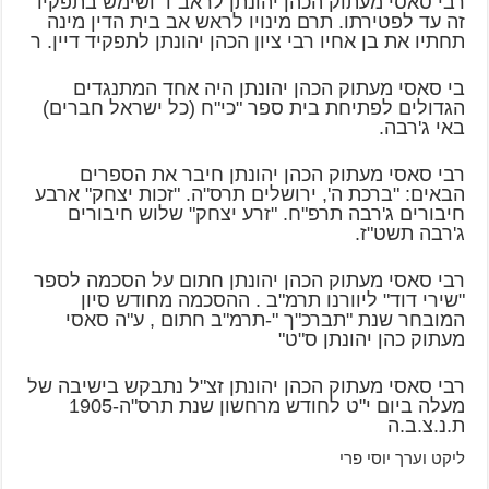
רבי סאסי מעתוק הכהן יהונתן לראב"ד ושימש בתפקיד
זה עד לפטירתו. תרם מינויו לראש אב בית הדין מינה
תחתיו את בן אחיו רבי ציון הכהן יהונתן לתפקיד דיין. ר
בי סאסי מעתוק הכהן יהונתן היה אחד המתנגדים
הגדולים לפתיחת בית ספר "כי"ח (כל ישראל חברים)
באי ג'רבה.
רבי סאסי מעתוק הכהן יהונתן חיבר את הספרים
הבאים: "ברכת ה', ירושלים תרס"ה. "זכות יצחק" ארבע
חיבורים ג'רבה תרפ"ח. "זרע יצחק" שלוש חיבורים
ג'רבה תשט"ז.
רבי סאסי מעתוק הכהן יהונתן חתום על הסכמה לספר
"שירי דוד" ליוורנו תרמ"ב . ההסכמה מחודש סיון
המובחר שנת "תברכ"ך "-תרמ"ב חתום , ע"ה סאסי
מעתוק כהן יהונתן ס"ט"
רבי סאסי מעתוק הכהן יהונתן זצ"ל נתבקש בישיבה של
מעלה ביום י"ט לחודש מרחשון שנת תרס"ה-1905
ת.נ.צ.ב.ה
ליקט וערך יוסי פרי