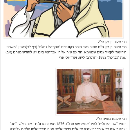
רבי שלום בן זקן זצ"ל
רבי שלום בן זקן ס"ט חתום כעד סופר בקונטרס "נוסף על נחלת" (דף י"ד)בעניין "משפט
הירושה" לקאיד נסים שמאמא יחד עם ע"ה אליהו אברהמי ביום י"ט לחודש מנחם (אב)
שנת "כברכת" 1882 (תרמ"ב) ליקט וערך יוסי פרי
רבי שלמה בואינו זצ"ל
בספר "שם הגדולים" לחיד"א ווארשא תרל"ג-1876 מערכת גדולים י' אות רצ"ג . "מה'
יצחק בואינו רב א' מרבני עה"ק ירושלים בדור שלפני פנינו חיבר שלחן מלכים על ש"ע