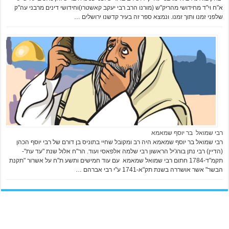
א"ח וי"ד מחידושי מהריק"ש (מורנו הרב רבי יעקב קאשטרו)וחידושי דינים מרבני עה"ק
שלפני זמנו ותוך זמנו. ונמצא ספר זה בעיר קדשנו ירושלים …
רבי שמואל בר יוסף שמאמא
רבי שמואל בר יוסף שמאמא היה רב ומקובל שחיי בתוניס בן דורם של רבי יוסף הכהן
(הדיין) רבי נתן בורג'יל הראשון רבי שלמה אלפאסי ועוד. הר"ח אלול שנת "עד עת"-
תקמ"ד-1784 חתום רבי שמואל שמאמא עם עוד חמישים ותשע ת"ח על אשרור "תקנת
הבשר" אשר אושררה בשנת תק"א-1741 ע"י רבי אברהם …