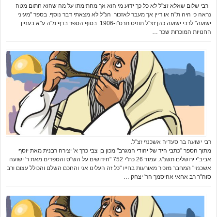
רבי שלום שאלא זצ"ל לא כל כך ידוע מי הוא אך מחתימתו על מה שהוא חתום מטה
נראה כי היה ת"ח או דיין אך מעבר לאזכור הנ"ל לא מצאתי דבר נוסף. בספר "מעיני
ישועה" לרבי ישועה כהן זצ"ל תוניס תרס"ו-1906 בסוף הספר בדף מ"ה ע"א בעניין
החנויות המוכרות שכר …
רבי ישועה בר סעדיה אשכנזי זצ"ל.
מתוך הספר "כתבי היד של יהודי המגרב" מכון בן צבי כרך א' יצירה רבנית מאת יוסף
אביב"י ירושלים תשנ"ג. עמוד 26 כת"י 752 "חידושים על הש"ס והספדים מאת ר' ישועה
אשכנזי" המחבר מזכיר מאורעות בחייו "כל זה העלינו אני והחכם השלם והכולל עצום ורב
סוה"ר רב אחאי אחיסמך הר' יצחק …