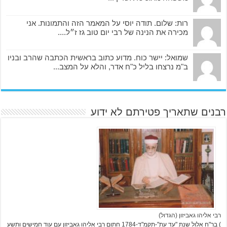
רות: שלום. תודה יוסי על המאמר הזה והתמונות. אני
מכירה את הנינה של רבי יום טוב גז ז״ל....
שמואל: יישר כוח. מדוע כתוב בראשית הכתבה שהרב ובניו
ב"מ נרצחו בליל כ"ח אדר, והלא על המצב...
רבנים שתאריך פטירתם לא ידוע
רבי אליהו גאביזון (הגדול)
) בר"ח אלול שנת "עד עת"-תקמ"ד-1784 חתום רבי אליהו גאביזון עם עוד חמישים ותשע