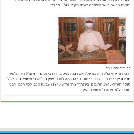
"תקנת הבשר" אשר אושררה בשנת תק"א-1741 ע"י רבי …
רבי דוד ירחי זצ"ל
רבי דוד ירחי זצ"ל הוא בנו של ראש רבני תוניס בדורו רבי נסים ירחי זצ"ל היה תלמיד
חכם ודיין בבית הדין הרבני בתוניס. בהסכמה לספר "שמן טוב" לרבי שמואל טייב זצ"ל
סוסה תש"ה-1945 חתומים בשנת "רצית" (ת"ש 1940) שבעה כוכבי לכת חכמי ורבני
תוניס יע"א אתה ה' תשמרם אמן …