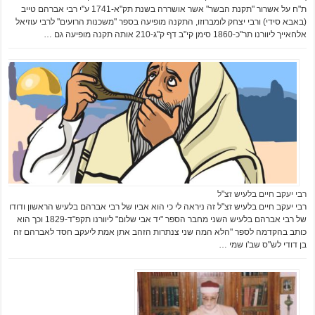
ת"ח על אשרור "תקנת הבשר" אשר אושררה בשנת תק"א-1741 ע"י רבי אברהם טייב
(באבא סידי) ורבי יצחק לומברוזו, התקנה מופיעה בספר "משכנות הרועים" לרבי עוזיאל
אלחאייך ליוורנו תר"כ-1860 סימן קי"ב דף ק"ג-210 אותה תקנה מופיעה גם …
רבי יעקב חיים בלעיש זצ"ל
רבי יעקב חיים בלעיש זצ"ל זה ניראה לי כי הוא אביו של רבי אברהם בלעיש הראשון ודודו
של רבי אברהם בלעיש השני מחבר הספר "יד אבי שלום" ליוורנו תקפ"ד-1829 וכך הוא
כותב בהקדמה לספר "הלא המה שני צנתרות הזהב אתן אמת ליעקב חסד לאברהם זה
בן דודי לש"ס שב'ו שמי …