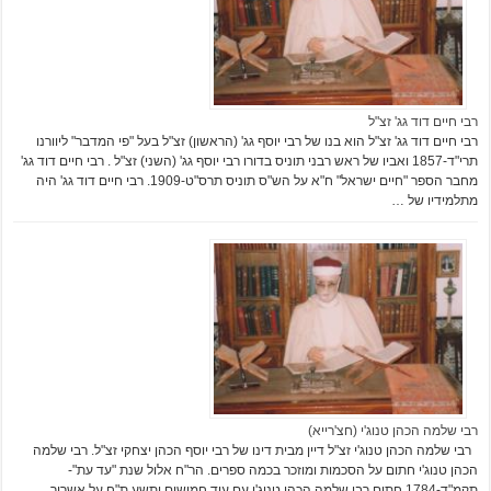
רבי חיים דוד גג' זצ"ל
רבי חיים דוד גג' זצ"ל הוא בנו של רבי יוסף גג' (הראשון) זצ"ל בעל "פי המדבר" ליוורנו
תרי"ד-1857 ואביו של ראש רבני תוניס בדורו רבי יוסף גג' (השני) זצ"ל . רבי חיים דוד גג'
מחבר הספר "חיים ישראל" ח"א על הש"ס תוניס תרס"ט-1909. רבי חיים דוד גג' היה
מתלמידיו של …
רבי שלמה הכהן טנוג'י (חצ'רייא)
רבי שלמה הכהן טנוג'י זצ"ל דיין מבית דינו של רבי יוסף הכהן יצחקי זצ"ל. רבי שלמה
הכהן טנוג'י חתום על הסכמות ומוזכר בכמה ספרים. הר"ח אלול שנת "עד עת"-
תקמ"ד-1784 חתום רבי שלמה הכהן טנוג'י עם עוד חמישים ותשע ת"ח על אשרור