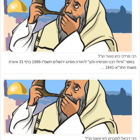
רבי מרדכי כהן טנוג'י זצ"ל
בספר "גדולי רבני תוניסיה ולוב" ליהודה מסינג ירושלים תשמ"ו-1986 בדף 31 איגרת
משנת התר"א-1841 …
רבי דניאל לומברוזו (הראשון) זצ"ל