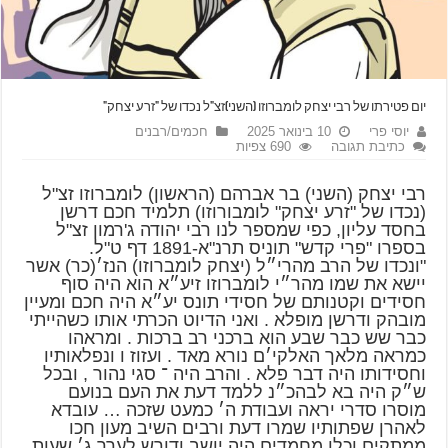
יום פטירתו של רבי יצחק לומברוזו (השני)זצ"ל נכדו של "זרע יצחק"
יוסי פרי
10 בינואר 2025
חכמים/רבנים
כתיבת תגובה
690 צפיות
רבי יצחק (השני) בר אברהם (הראשון) לומברוזו זצ"ל
(נכדו של "זרע יצחק" לומבורוזו) תלמיד חכם דרשן
בחסד עליון, כפי שמספר לנו רבי יהודה ג'רמון זצ"ל
בספרו "פרי קדש" תוניס תרנ"א-1891 דף ט"ל.
"ונכדו של הרב מהרי״ל (יצחק לומברוזו) הנז׳(כר) אשר
יישא את שמו מהר״י לומברוזו זיע״א הוא היה סוף
חסידים וקטנותם של חסידי תונס יע״א היה חכם ומעיין
מובהק ודרשן מופלא . ואני הדיוט הכרתי אותו כשהייתי
כבר שש כבר שבע הוא ברכני רב ברכות . ומראהו
כמראה מלאך האלקי׳ם נורא מאד . ועזוז ו ונפלאותיו
וחסידותו היה דבר פלא . והרב היה ־ סגי נהור , ובכל
ש״ק היה בא לבהכ״נ ללמד דעת את העם בנועם
מוסרו סדרי יראה ועבודת ה׳ כמעט שזכה … עובדא
לאהרן שפתותיו שמרו דעת ורבים השיב מעון חכו
ממתקים וכלו מחמדים היה יושב ודורש לערך ג׳ שעות