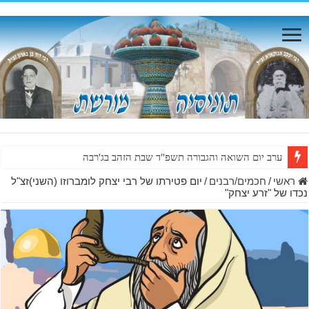
ערב יום השואה והגבורה תשפ"ד שבת הזהב בג'רבה
ראשי
/
חכמים/רבנים
/
יום פטירתו של רבי יצחק לומברוזו (השני)זצ"ל
נכדו של "זרע יצחק"