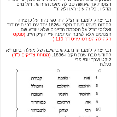
רצופות עד שעושה טבילה מזעת הדרוש . ויזל מים
מדליו . כל זה עיני ראו ולא זר"
רבי יצחק לומברוזו זצ"ל היה סגי נהור על כן ציווה
לחתום בשמו בשנת תקפ"ו-1826 יחד עם רבי חיים דוד
ואלנסי זצ"ל על הסכמת הדיינים שלא ייוודע שם
הצנועים אלא לגזבר המתמנה ע"י הק"ק הי"ו.
(פנקס
הקהילה הפורטוגיזיס דף 110 )
רבי יצחק לומברוזו נתבקש בישיבה של מעלה ביום י"א
לחודש טבת שנת תקצ"ו-1836.
(מנוחת צדיקים כ"ד)
ליקט וערך יוסי פרי
ט.ל.ח