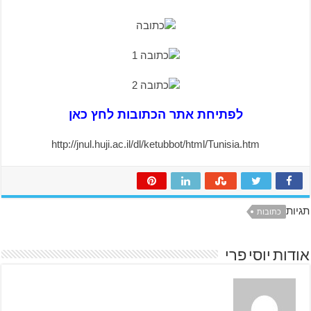
לפתיחת אתר הכתובות לחץ כאן
http://jnul.huji.ac.il/dl/ketubbot/html/Tunisia.htm
תגיות
כתובות
אודות יוסי פרי