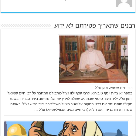
רבנים שתאריך פטירתם לא ידוע
רבי חיים שמואל וזאן זצ"ל
בספר "אוצרות יוסף טוב רואי לרבי יוסף ילוז זצ"ל כותב לנו המחבר על רבי חיים שמואל
ווזאן זצ"ל יליד העיר סוסא שבתוניס שעלה לארץ ישראל ונתיישב בעיר טבריה. בשנת
תקצ"ז חותם יחד אם רבני המקום על שטר ביטול השד"ר רבי דוד הרוש זצ"ל. באותה
שנה הוא חותם יחד אם חנ"א (רבי חיים נסים אבואלעפייא) זצ"ל …