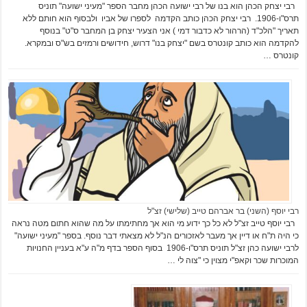
רבי יצחק הכהן הוא בנו של רבי ישועה הכהן מחבר הספר "מעיני ישועה" תוניס
תרס"ו-1906. רבי יצחק הכהן כותב הקדמה לספרו של אביו ולבסוף הוא חותם ללא
תאריך "הלכ"ד (הרהור לא כדבור דמי ) אני הצעיר יצחק בן המחבר ס"ט" בנוסף
להקדמה הוא כותב קונטרס בשם "יצחק בנו" דרוש, חידושים ורמזים בש"ס ובמקרא.
קונטרס …
רבי יוסף (השני) בר אברהם טייב (שלישי) זצ"ל
רבי יוסף טייב זצ"ל לא כל כך ידוע מי הוא אך מחתימתו על מה שהוא חתום מטה נראה
כי היה ת"ח או דיין אך מעבר לאזכורים הנ"ל לא מצאתי דבר נוסף. בספר "מעיני ישועה"
לרבי ישועה כהן זצ"ל תוניס תרס"ו-1906 בסוף הספר בדף מ"ה ע"א בעניין החנויות
המוכרות שכר וקאפ"י מצוין כי "צוה לי …