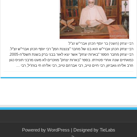
רבי יצחק (השני) בר יוסף הכהן אברי"ש זצ"ל
רבי יצחק הכהן אברי"ש הוא בנו של מחבר "צנצנת המן" רבי יוסף הכהן אברי"ש זצ"ל.
רבי יצחק מחבר הספר "בארות יצחק" אשר יצא לאור בבני ברק בשנת תשס"ה-2005.
כמאתיים שנה אחרי פטירתו. בספר "בארות יצחק" מוזכרים לא מעט מרבני תוניס כגון
הרב אליהו גאביזון, רבי חיים טייב, רבי אברהם טייב, רבי אליהו חי בורג'יל, רבי …
Powered by
WordPress
| Designed by
TieLabs