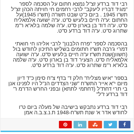
רבי דוד ברדע זצ"ל נמצא חתום על הסכמה לספר
"מגיד דבריו ליעקב" לרבי רחמים חי חויתה הכהן זצ"ל
תש"ו 1945 . ביום כ"ט שבט תשו"ה (תש"ו 1945)על
החתום :ע"ה חיים בלעיש ס"ט. ע"ה ישועה אלמאליח
ס"ט. ע"ה דוד בן בארון ס"ט. ע"ה שלמה בלא"א ר"מ
שתרוג ס"ט. ע"ה דוד ברדע ס"ט.
בהסכמה לספר "פרח הלבנון" לרבי אליהו חי חואתי
דמרי ג'רבה תש"ז חתומים בשליש התיכון לחודש בול
(חשוון)שנת תש"ז ע"ה חיים בלעיש ס"ט. ע"ה ישועה
אלמאליח ס"ט. הצעיר דוד בן בארון ס"ט. ע"ה שלמה
בלא"א ר"מ שתרוג ס"ט. ע"ה דוד ברדע ס"ט.
בספר "איש מצליח" חלק ד' בדף צ"ח סימן כ"ד דיון
מיום י"א אייר התש"ח "שני הצדדים הנ"ל היו לפנינו אנן
בי תרי דחת"ל (דחתמי לתתא) ובפני החו"ש הדו"מ ר'
דוד ברדע ז"ל"
רבי דוד ברדע נתבקש בישיבה של מעלה ביום ט"ו
לחודש אדר א' שנת תש"ח-1948 ת.נ.צ.ב.ה אמן