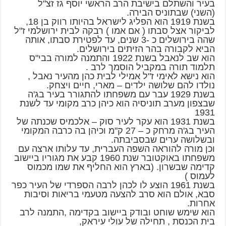
בעיר והשתלם בישיבת הרב הראשי יוסף גז זצ"ל
(השני) שבתוניס הבירה.
בשנת 1919 הוא הפליג לישראל בהיותו רווק בן 18,
לביקור אצל סבתו ( אם אמו ) רבקה לבית ירושלמי ז"ל
שהה בירושלים כ -3 שנים, עד לפטירת סבתו, אותה
הביא לקבורה בהר הזיתים בירושלים.
הוא שב לנאבל בשנת 1922 והתמנה למורה בבי"ס
תלמוד תורה במקביל הוסמך לרב .
הוא נישא לאימי ז"ל אמילי לבית כהן מהעיר נאבל ,
נולדו להם שלושה ילדים – מארי, חיים ויצחק.
בשנת 1929 עבר עם משפחתו להתגורר בעיר בג'ה
שבצפון מערב תוניסיה הוא כיהן כרב מקומי עד לשנת
1931
בשנת 1931 הוא עקר לעיר סוק – אלכמיס שכנתה של
העיר בג'ה מרחק כ – 27 ק"מ וכיהן בה כרבה המקומי
ובשלושה ערים שבסביבתה.
וכן מורה להוראה השפה העברית, עד עלותו ארצה עם
משפחתו באוקטובר שנת 1960 קבע את מגוריו ביישוב
קדימה שבשרון. (בארץ הוא החליף את שמו מכמוס
לעמוס )
בשנת 1961 הוצע לו לכהן לרבה הספרדי של העיר כפר
סבא, אולם הוא סרב להצעה מטעמי בריאות וסיבות
אחרות.
הוא שימש שוחט ובודק ביישוב בקדימה ,התמנה לרב
בית הכנסת , תחילה של עולי עיראק,