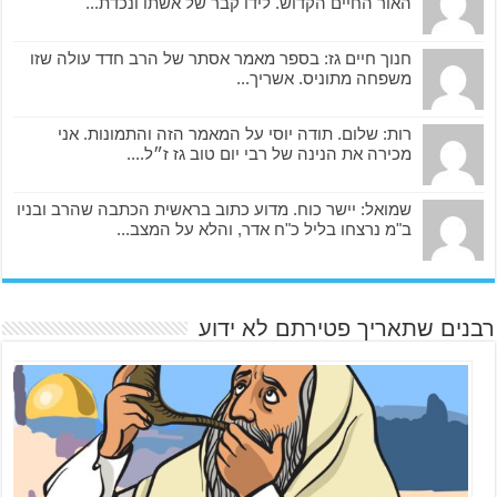
האור החיים הקדוש. לידו קבר של אשתו ונכדת...
חנוך חיים גז: בספר מאמר אסתר של הרב חדד עולה שזו
משפחה מתוניס. אשריך...
רות: שלום. תודה יוסי על המאמר הזה והתמונות. אני
מכירה את הנינה של רבי יום טוב גז ז״ל....
שמואל: יישר כוח. מדוע כתוב בראשית הכתבה שהרב ובניו
ב"מ נרצחו בליל כ"ח אדר, והלא על המצב...
רבנים שתאריך פטירתם לא ידוע