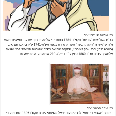
רבי שלמה חי נטף זצ"ל
הר"ח אלול שנת "עד עת"-תקמ"ד-1784 חתום רבי שלמה חי נטף עם עוד חמישים ותשע
ת"ח על אשרור "תקנת הבשר" אשר אושררה בשנת תק"א-1741 ע"י רבי אברהם טייב
(באבא סידי) ורבי יצחק לומברוזו, התקנה מופיעה בספר "משכנות הרועים" לרבי עוזיאל
אלחאייך ליוורנו תר"כ-1860 סימן קי"ב דף ק"ג-210 אותה תקנה מופיעה גם …
רבי יעקב חג'אג' זצ"ל
בספר "משחא דרבותא" לרבי מסעוד רפאל אלפאסי ליוורנו תקס"ו-1806 ישנו פסק דין