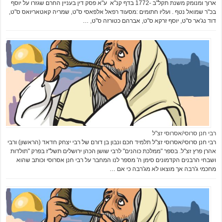
ארוך ומנומק משנת תקל"ב -1772 בדף קנ"א ע"א פסק דין בעניין החרם שגזרו על יוסף
בכ"ר שמואל נטף . ועליו חתומים :מסעוד רפאל אלפאסי ס"ט, שמריה קאטאריואס ס"ט,
דוד נג'אר ס"ט, יוסף זרקא ס"ט, אברהם כטורזה ס"ט, …
רבי חנן סרוסי/אסרוסי זצ"ל
רבי חנן סרוסי/אסרוסי זצ"ל תלמיד חכם ונבון בן דורם של רבי יצחק חדאד (הראשון) ורבי
אהרן פרץ זצ"ל. בספר "ממלכת כוהנים" לרבי שושן הכהן ירושלים תשל"ז בפרק "תולדות
ושבחי הרבנים הקדמונים סימן ה' מספר לנו המחבר על רבי חנן אסרוסי וכותב שהוא
מחכמי ג'רבה אך מוצאו לא מג'רבה כי אם …