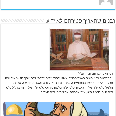
רבנים שתאריך פטירתם לא ידוע
רבי חיים אברהם הכהן זצ"ל
בהסכמת רבני תוניס בשנת תרל"ב-1872 לספר "שירי זמרה" לרבי יוסף סלאמא ליוורנו
תרל"ב -1872 ראשון החתומים הוא ע"ה נתן בורג'יל ס"ט (השני)ס"ט, ע"ה אברהם
חג'אג' ס"ט, ע"ה אליהו גאביזון ס"ט, ע"ה שלמה פיתוסי ס"ט, ע"ה אליהו חי בורג'יל ס"ט,
ע"ה חיים בורג'יל ס"ט, ע"ה אברהם ואכיל ס"ט, ע"ה סעדיה …