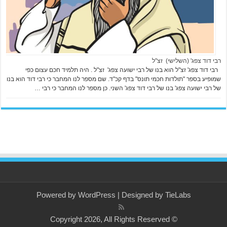
רבי דוד צפג' (השלישי) זצ"ל
רבי דוד צפג' זצ"ל הוא בנו של רבי ישועה צפג' זצ"ל . היה תלמיד חכם עצום כפי
שמופיע בספר "תולדות חכמי תונס" בדף קכ"ד. שם מספר לנו המחבר כי רבי דוד הוא בנו
של רבי ישועה צפג' בנו של רבי דוד צפג' השני. כן מספר לנו המחבר כי רבי …
Powered by
WordPress
| Designed by
TieLabs
© Copyright 2026, All Rights Reserved