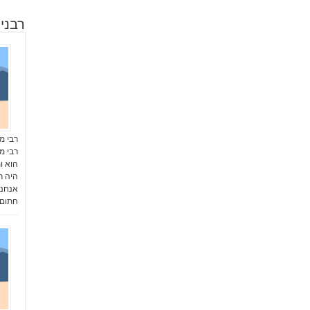
רבני
רבי מ
רבי מ
הוא ו
היה ר
חתום 