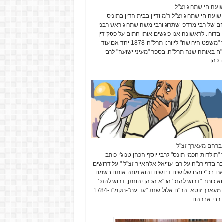
שועה חי שתרוג זצ"ל
שועה חי שתרוג זצ"ל ר"מ ודיין בבית הדין בתוניס
ם של רבי מרדכי שתרוג ורבי משה שתרוג ראש רבני
 בדורו. לראשונה אנו פוגשים אותו חתום על פסק דין
בספר "משפט הירושה" ליוורנו תרל"ח-1878 יחד אם עוד
"ח באותה שנה תרל"ח. בספר "מעיני ישועה" לרבי
 כהן …
ברהם מעארך זצ"ל
"תולדות חכמי תונס" לרבי יוסף הכהן טנוג'י כותב
 בדף רנ"ח על רבי עוזיאל אלחאייך זצ"ל " על דרושים
ו בכ"י והם שלושים דרושים והוא מונה אותם בשמם
וא כותב "דרוש להנכ' הר"א הכהן יהונתן, דרוש להנכ'
הר"א מעארך זוטא. הר"ח אלול שנת "עד עת"-תקמ"ד-1784
רבי אברהם …