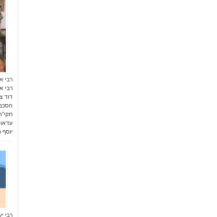
רבי א
רבי א
דוד צ
הסכמו
יוסף 
רבי יע