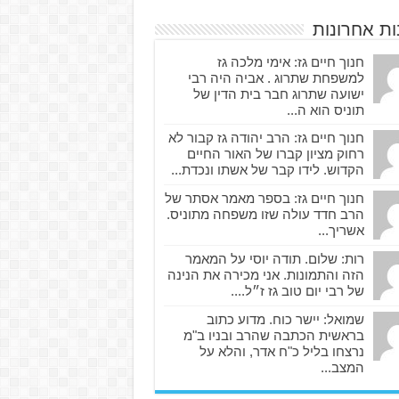
ות אחרונות
חנוך חיים גז: אימי מלכה גז
למשפחת שתרוג . אביה היה רבי
ישועה שתרוג חבר בית הדין של
תוניס הוא ה...
חנוך חיים גז: הרב יהודה גז קבור לא
רחוק מציון קברו של האור החיים
הקדוש. לידו קבר של אשתו ונכדת...
חנוך חיים גז: בספר מאמר אסתר של
הרב חדד עולה שזו משפחה מתוניס.
אשריך...
רות: שלום. תודה יוסי על המאמר
הזה והתמונות. אני מכירה את הנינה
של רבי יום טוב גז ז״ל....
שמואל: יישר כוח. מדוע כתוב
בראשית הכתבה שהרב ובניו ב"מ
נרצחו בליל כ"ח אדר, והלא על
המצב...