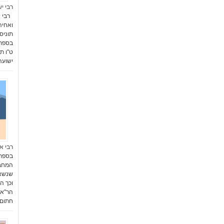
רבי י
רבי י
ואחיה
תוניס
ט"ו ת
ישועה
רבי א
בספר 
המחבר
שנשאר
וכך ה
חתום 