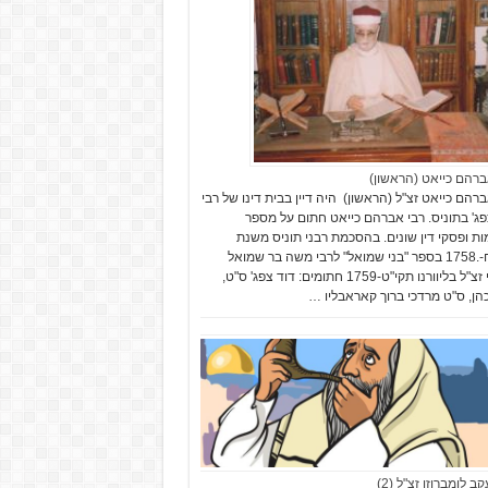
ברהם כייאט (הראשון)
ברהם כייאט זצ"ל (הראשון) היה דיין בבית דינו של רבי
פג' בתוניס. רבי אברהם כייאט חתום על מספר
ת ופסקי דין שונים. בהסכמת רבני תוניס משנת
תקי"ח-.1758 בספר "בני שמואל" לרבי משה בר שמואל
עדאוי זצ"ל בליוורנו תקי"ט-1759 חתומים: דוד צפג' ס"ט,
כהן, ס"ט מרדכי ברוך קאראבליו …
קב לומברוזו זצ"ל (2)