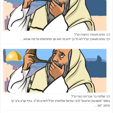
רבי נסים מעארך (השני) זצ"ל
רבי נסים מעארך זצ"ל לא כל כך ידוע מי הוא אך מחתימתו על מה שהוא …
רבי שלמה בר אברהם נטף זצ"ל
בספר "משכנות הרועים" לרבי עוזיאל אלחאייך זצ"ל ליוורנו תר"כ. בדף קכ"ג ע"ב' כך
נכתב: "גם …