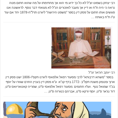
רבי יצחק בשמוט זצ"ל לא כל כך ידוע מי הוא אך מחתימתו על מה שהוא חתום מטה
נראה כי היה ת"ח או דיין אך מעבר לאזכורים הנ"ל לא מצאתי דבר נוסף. לראשונה אנו
פוגשים אותו חתום על פסק דין בספר "משפט הירושה" ליוורנו תרל"ח-1878 יחד אם עוד
ט"ו ת"ח באותה …
רבי יעקב חג'אג' זצ"ל
בספר "משחא דרבותא" לרבי מסעוד רפאל אלפאסי ליוורנו תקס"ו-1806 ישנו פסק דין
ארוך ומנומק משנת תקל"ב -1772 בדף קנ"א ע"א פסק דין בעניין החרם שגזרו על יוסף
בכ"ר שמואל נטף . ועליו חתומים :מסעוד רפאל אלפאסי ס"ט, שמריה קאטאריואס ס"ט,
דוד נג'אר ס"ט, יוסף זרקא ס"ט, אברהם כטורזה ס"ט, …