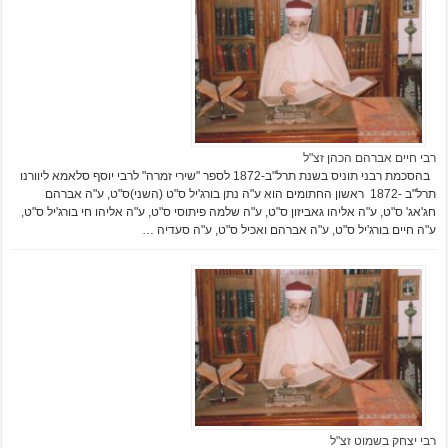
רבי חיים אברהם הכהן זצ"ל
בהסכמת רבני תוניס בשנת תרל"ב-1872 לספר "שירי זמרה" לרבי יוסף סלאמא ליוורנו
תרל"ב -1872 ראשון החתומים הוא ע"ה נתן בורג'יל ס"ט (השני)ס"ט, ע"ה אברהם
חג'אג' ס"ט, ע"ה אליהו גאביזון ס"ט, ע"ה שלמה פיתוסי ס"ט, ע"ה אליהו חי בורג'יל ס"ט,
ע"ה חיים בורג'יל ס"ט, ע"ה אברהם ואכיל ס"ט, ע"ה סעדיה …
רבי יצחק בשמוט זצ"ל