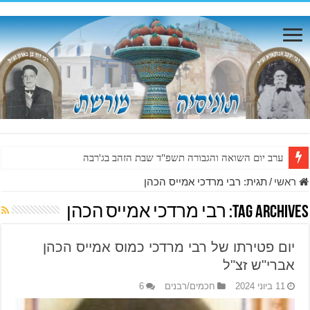
ערב יום השואה והגבורה תשפ"ד שבת הזהב בג'רבה
ראשי
/
תגית:
רבי מרדכי אמייס הכהן
Tag Archives:
רבי מרדכי אמייס הכהן
יום פטירתו של רבי מרדכי כמוס אמייס הכהן
אברי"ש זצ"ל
11 ביוני 2024
חכמים/רבנים
6