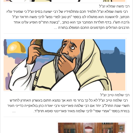
רבי משה שמלא זצ"ל
רבי משה שמלא זצ"ל תלמיד חכם ומתלמידיו של רבי ישועה בסיס זצ"ל כי שמעיד עליו
הכתוב. לראשונה הוא מתגלה לנו בספר "חן טוב למרי נפש" לרבי משה חדאד זצ"ל
ג'רבה תש"ו. בדף תולדות המחבר וכך הוא כותב , "בשנת התר"ס הופיע עלינו אחד
הרבנים הגדולים הקדמונים החכם המופלג בתורה …
רבי שלמה טייב זצ"ל
רבי שלמה טייב זצ"ל לא כל כך ברור מי הוא אך נמצא חתום בעשרון האחרון לחודש
תשרי שנת התרל"ב יחד אם רבי שלמה פאריינטי ורבי יאודה כהן בולאקייה כדייני העיר
בנזרת בספר "אמרי שפר" לרבי שלמה מאיר פאריינטי סוסא תרפ"ד. …