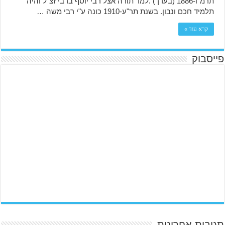
תרמ"ו-1886 (בערך) .למד תורה אצל רבי יוסף ברבי זצ"ל והיה
תלמיד חכם ונבון. בשנת תר"ע-1910 כונה ע"י רבי משה …
קרא עוד »
פייסבוק
תגובות אחרונות