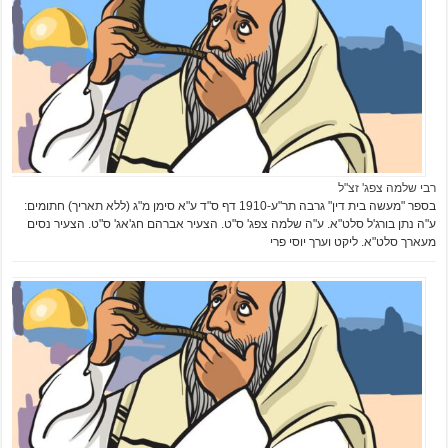
רבי שלמה צפג' זצ"ל
בספר "מעשה בית דין" גרבה תר"ע-1910 דף ס"ד ע"א סימן מ"ג (ללא תאריך) חתומים:
ע"ה נתן בורג'ל סלט"א. ע"ה שלמה צפג' ס"ט. הצעיר אברהם חג'אג' ס"ט. הצעיר נסים
מעארך סלט"א. ליקט וערך יוסי פרי